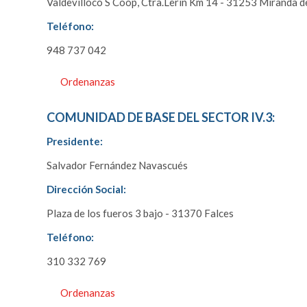
Valdevilloco S Coop, Ctra.Lerin Km 14 - 31253 Miranda d
Teléfono:
948 737 042
Ordenanzas
COMUNIDAD DE BASE DEL SECTOR IV.3:
Presidente:
Salvador Fernández Navascués
Dirección Social:
Plaza de los fueros 3 bajo - 31370 Falces
Teléfono:
310 332 769
Ordenanzas